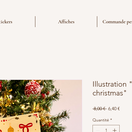
tickers
Affiches
Commande per
Illustration
christmas"
Prix
Prix
 8,00 € 
6,40 €
original
promo
Quantité
*