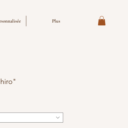
sonnalisée
Plus
ihiro"
x
omotionnel