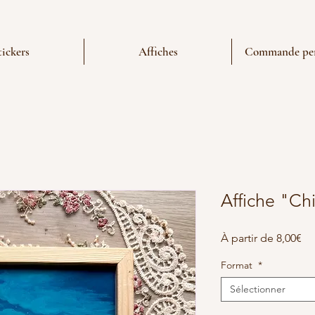
tickers
Affiches
Commande per
Affiche "Ch
Pri
À partir de
8,00€
pr
Format
*
Sélectionner